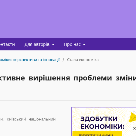
онтакти
Для авторів
Про нас
оміки: перспективи та інновації
/
Стала економіка
ективне вирішення проблеми змін
ки, Київський національний