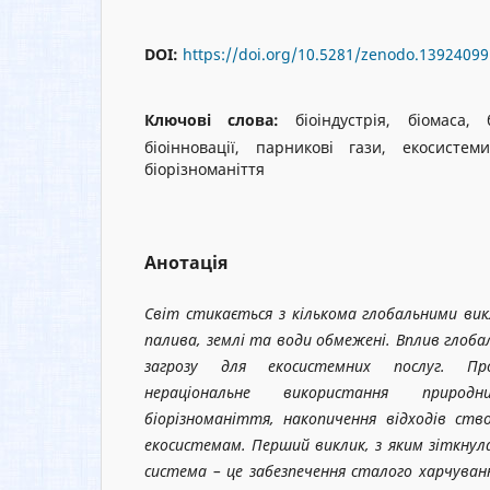
DOI:
https://doi.org/10.5281/zenodo.13924099
Ключові слова:
біоіндустрія, біомаса, 
біоінновації, парникові гази, екосистем
біорізноманіття
Анотація
Світ стикається з кількома глобальними вик
палива, землі та води обмежені. Вплив глоба
загрозу для екосистемних послуг. Пр
нераціональне використання природ
біорізноманіття, накопичення відходів ств
екосистемам. Перший виклик, з яким зіткнул
система – це забезпечення сталого харчуван