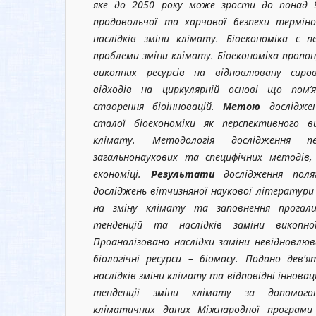
яке до 2050 року може зрости до понад 9
продовольчої та харчової безпеки термін
наслідків зміни клімату. Біоекономіка є 
проблеми зміни клімату. Біоекономіка пропон
викопних ресурсів на відновлювану сиров
відходів на циркулярній основі що пом
створення біоінновацій.
Метою
дослідже
сталої біоекономіки як перспективного в
клімату. Методологія дослідження
п
загальнонаукових та специфічних методів
економіці.
Результати
дослідження пол
досліджень вітчизняної наукової літератури
на зміну клімату та заповнення прогал
тенденцій та наслідків заміни викопно
Проаналізовано наслідки заміни невідновлюв
біологічні ресурси – біомасу. Подано дев'
наслідків зміни клімату та відповідні інноваці
тенденції зміни клімату за допомогою
кліматичних даних Міжнародної програм