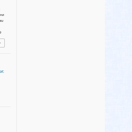
к
іни
ви
9
и: