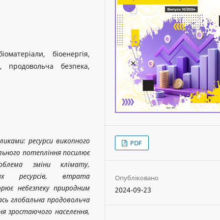
біоматеріали, біоенергія,
и, продовольча безпека,
ликами: ресурси викопного
PDF
льного потепління посилює
облема зміни клімату,
них ресурсів, втрата
Опубліковано
орює небезпеку природним
2024-09-23
ась глобальна продовольча
ня зростаючого населення,