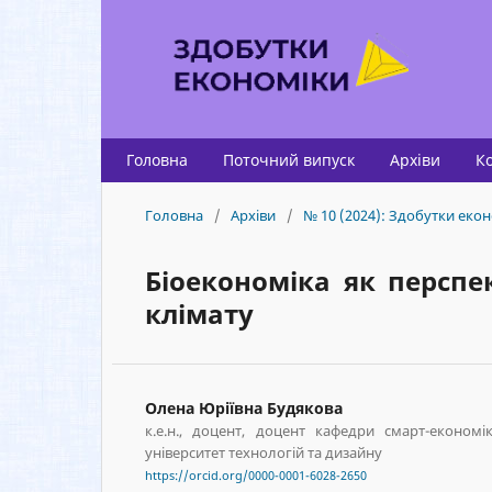
Головна
Поточний випуск
Архіви
К
Головна
/
Архіви
/
№ 10 (2024): Здобутки екон
Біоекономіка як персп
клімату
Олена Юріївна Будякова
к.е.н., доцент, доцент кафедри смарт-економі
університет технологій та дизайну
https://orcid.org/0000-0001-6028-2650