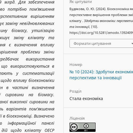
Як цитувати
 млрд. Для забезпечення
ово потрібно пом
’
якшення
Будякова, О. Ю. (2024). Біоекономіка я
перспективне вирішення проблеми зм
перспективним вирішенням
клімату .
Здобутки економіки: перспекти
ує заміну невідновлюваних
та інновації
, (10).
ину біомасу, утилізацію
https://doi.org/10.5281/zenodo.1392409
’якшує зміну клімату та
Формати цитування
ння є визначення впливу
ирішення проблеми зміни
ередбачає використання
Номер
, що використовуються в
№ 10 (2024): Здобутки економік
ягають у систематизації
перспективи та інновації
 щодо впливу біоекономіки
ин в частині визначення
Розділ
ї сировини на біомасу.
Стала економіка
аної викопної сировини на
ять варіантів пом'якшення
ї в біоекономіці. Визначено
Ліцензія
 інформаційної панелі
и дій щодо клімату OECP