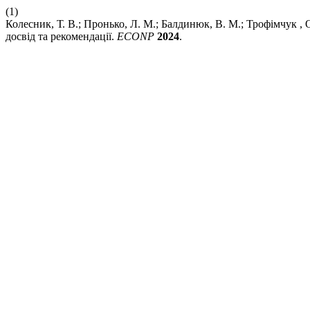
(1)
Колесник, Т. В.; Пронько, Л. М.; Балдинюк, В. М.; Трофімчук , 
досвід та рекомендації.
ECONP
2024
.