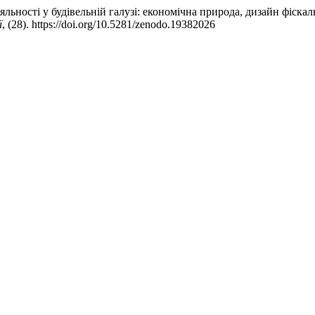
іяльності у будівельній галузі: економічна природа, дизайн фіск
ї
, (28). https://doi.org/10.5281/zenodo.19382026