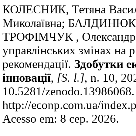
КОЛЕСНИК, Тетяна Васи
Миколаївна; БАЛДИНЮК,
ТРОФІМЧУК , Олександр. 
управлінських змінах на р
рекомендації.
Здобутки е
інновації
,
[S. l.]
, n. 10, 2
10.5281/zenodo.13986068. 
http://econp.com.ua/index.p
Acesso em: 8 сер. 2026.