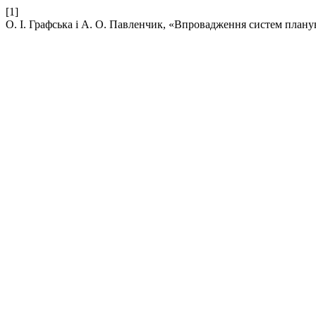
[1]
О. І. Графська і А. О. Павленчик, «Впровадження систем план