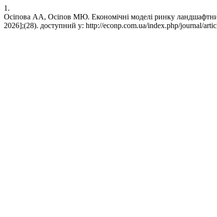
1.
Осіпова АА, Осіпов МЮ. Економічні моделі ринку ландшафтних по
2026];(28). доступний у: http://econp.com.ua/index.php/journal/arti