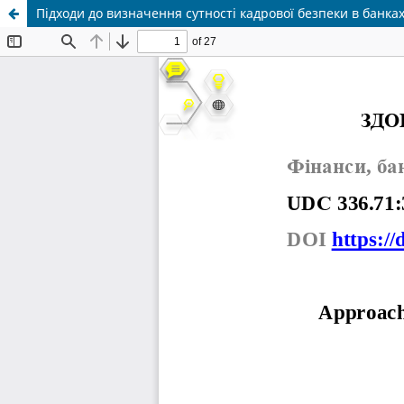
Підходи до визначення сутності кадрової безпеки в банка