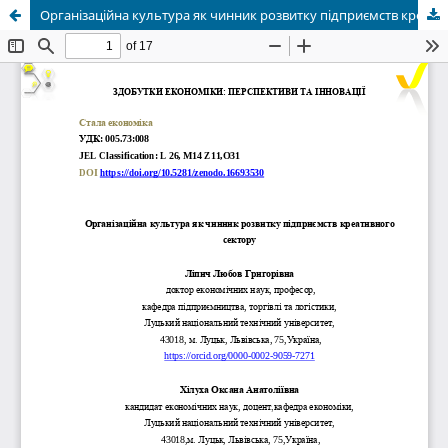
Організаційна культура як чинник розвитку підприємств креативного сектору