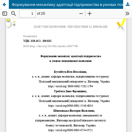
Формування механізму адаптації підприємства в умовах поведінкової економіки