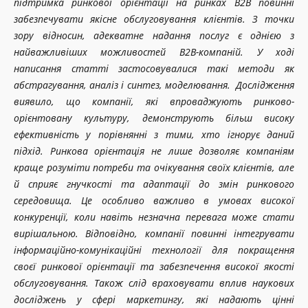
підтримка ринкової орієнтації на ринках B2B повинні
забезпечувати якісне обслуговування клієнтів. З точки
зору відносин, адекватне надання послуг є однією з
найважливіших можливостей B2B-компаній. У ході
написання статті застосовувалися такі методи як
абстрагування, аналіз і синтез, моделювання.
Дослідження
виявило, що компанії, які впроваджують ринково-
орієнтовану культуру, демонструють більш високу
ефективність у порівнянні з тими, хто ігнорує даний
підхід. Ринкова орієнтація не лише дозволяє компаніям
краще розуміти потреби та очікування своїх клієнтів, але
й сприяє гнучкості та адаптації до змін ринкового
середовища. Це особливо важливо в умовах високої
конкуренції, коли навіть незначна перевага може стати
вирішальною. Відповідно, компанії повинні інтегрувати
інформаційно-комунікаційні технології для покращення
своєї ринкової орієнтації та забезпечення високої якості
обслуговування. Також слід враховувати вплив наукових
досліджень у сфері маркетингу, які надають цінні