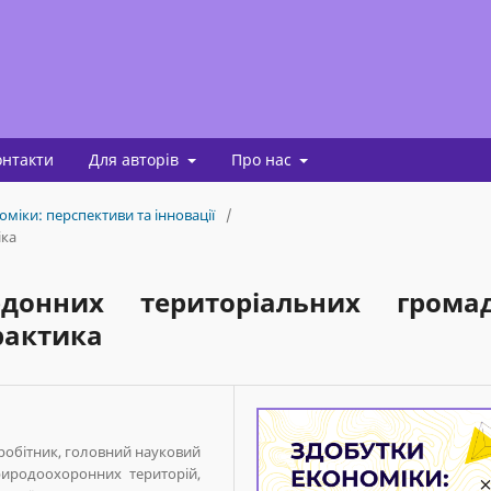
онтакти
Для авторів
Про нас
оміки: перспективи та інновації
/
іка
рдонних територіальних грома
практика
робітник, головний науковий
природоохоронних територій,