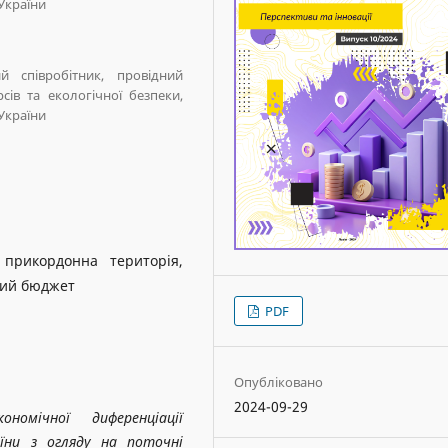
України
 співробітник, провідний
сів та екологічної безпеки,
України
 прикордонна територія,
вий бюджет
PDF
Опубліковано
2024-09-29
ономічної диференціації
їни з огляду на поточні