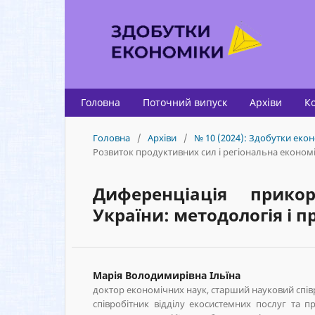
Головна
Поточний випуск
Архіви
К
Головна
/
Архіви
/
№ 10 (2024): Здобутки екон
Розвиток продуктивних сил і регіональна економ
Диференціація прико
України: методологія і 
Марія Володимирівна Ільїна
доктор економічних наук, старший науковий спів
співробітник відділу екосистемних послуг та 