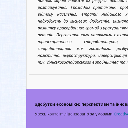
повною мірою належні їм ресурси, активи т
розташування. Громадам притаманні про
відтоку населення, втрати людського ка
надходжень до місцевих бюджетів. Визнач
розвитку прикордонних громад з урахуванням 
активів. Перспективними напрямами є актив
транскордонного співробітництва,
співробітництва між громадами, розб
логістичної інфраструктури, диверсифікація 
т.ч. сільськогосподарського виробництва та 
Здобутки економіки: перспективи та іннова
Увесь контент ліцензовано за умовами
Creativ