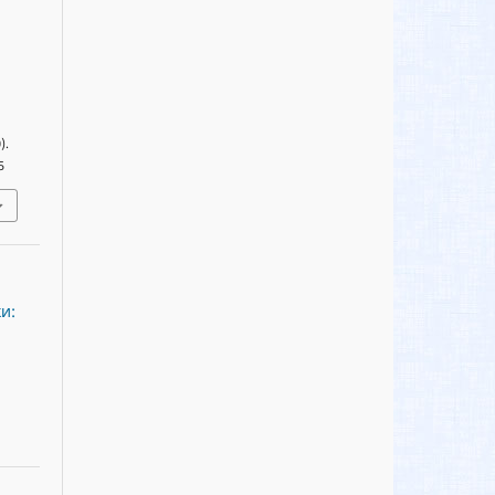
.
).
5
и: