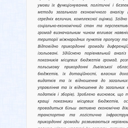
умови їх функціонування, політичні і безпе
методи загального економічного аналізу (
середніх величин, комплексної оцінки). Згідн
соціально-економічний стан та перспекти
громад визначальним чином впливає наявніс
території міжнародних пунктів пропуску та
Відповідно прикордонні громади диференц
ізольовані. Здійснено порівняльний анал
показників місцевих бюджетів громад, роз
польському прикордонні Львівської обла
бюджетів, їх дотаційності, власних дохо
видатків та їх відношення до загальни
управління та їх відношення до загальних 
податків і зборів). Зроблено висновок, що
кращі показники місцевих бюджетів, ос
провадиться більш активна економічна дія
транспортна та логістична інфрастру
прикордонні громади розвиваються нерівно