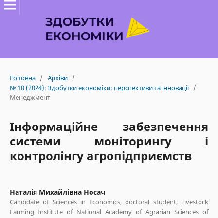
Головна
/
Архіви
/
№ 10 (2024): Здобутки економіки: перспективи та інновації
/
Менеджмент
Інформаційне забезпечення
системи моніторингу і
контролінгу агропідприємств
Наталія Михайлівна Носач
Candidate of Sciences in Economics, doctoral student, Livestock
Farming Institute of National Academy of Agrarian Sciences of