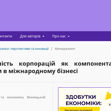
онтакти
Для авторів
Про нас
оміки: перспективи та інновації
/
Менеджмент
ьність корпорацій як компонент
и в міжнародному бізнесі
та економіки, Вінницький