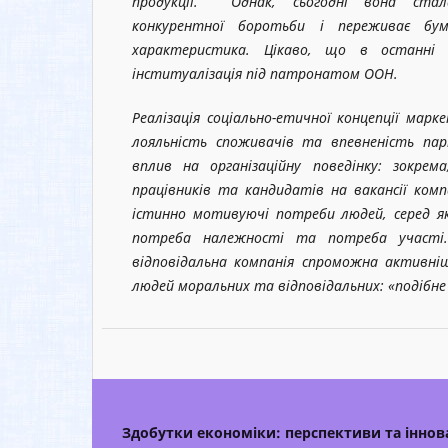
продукції. Однак, сьогодні вона ста
конкурентної боротьби і переживає бу
характеристика. Цікаво, що в останні д
інституалізація під патронатом ООН.
Реалізація соціально-етичної концепції мар
лояльність споживачів та впевненість па
вплив на організаційну поведінку: зокрема
працівників та кандидатів на вакансії комп
істинно мотивуючі потреби людей, серед як
потреба належності та потреба участі.
відповідальна компанія спроможна активн
людей моральних та відповідальних: «подібне
Здобутки економіки: перспективи та іннова