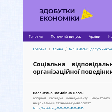
Головна
Поточний випуск
Архіви
К
Головна
/
Архіви
/
№ 10 (2024): Здобутки екон
Соціальна відповідал
організаційної поведінк
Валентина Василівна Несен
аспірант кафедри менеджменту, маркетингу 
національний технічний університет
https://orcid.org/0000-0003-4020-4035