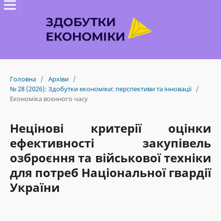
Головна
/
Архіви
/
№ 28 (2026): Здобутки економіки: перспективи та інновації
/
Економіка воєнного часу
Нецінові критерії оцінки
ефективності закупівель
озброєння та військової техніки
для потреб Національної гвардії
України