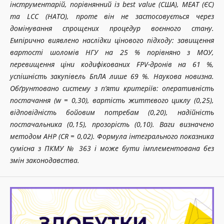
інструментарій, порівнянний із best value (США), MEAT (ЄС)
та LCC (НАТО), проте він не застосовується через
домінування спрощених процедур воєнного стану.
Емпірично виявлено наслідки цінового підходу: завищення
вартості шоломів НГУ на 25 % порівняно з МОУ,
перевищення ціни кодифікованих FPV-дронів на 61 %,
успішність закупівель БпЛА лише 69 %. Наукова новизна.
Обґрунтовано систему з п’яти критеріїв: оперативність
постачання (w = 0,30), вартість життєвого циклу (0,25),
відповідність бойовим потребам (0,20), надійність
постачальника (0,15), прозорість (0,10). Ваги визначено
методом AHP (CR = 0,02). Формула інтегрального показника
сумісна з ПКМУ № 363 і може бути імплементована без
змін законодавства.