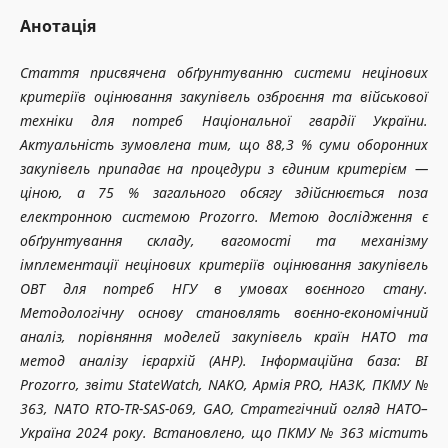
Анотація
Стаття присвячена обґрунтуванню системи нецінових
критеріїв оцінювання закупівель озброєння та військової
техніки для потреб Національної гвардії України.
Актуальність зумовлена тим, що 88,3 % суми оборонних
закупівель припадає на процедури з єдиним критерієм —
ціною, а 75 % загального обсягу здійснюється поза
електронною системою Prozorro. Метою дослідження є
обґрунтування складу, вагомості та механізму
імплементації нецінових критеріїв оцінювання закупівель
ОВТ для потреб НГУ в умовах воєнного стану.
Методологічну основу становлять воєнно-економічний
аналіз, порівняння моделей закупівель країн НАТО та
метод аналізу ієрархій (AHP). Інформаційна база: BI
Prozorro, звіти StateWatch, NAKO, Армія PRO, НАЗК, ПКМУ №
363, NATO RTO-TR-SAS-069, GAO, Стратегічний огляд НАТО–
Україна 2024 року. Встановлено, що ПКМУ № 363 містить