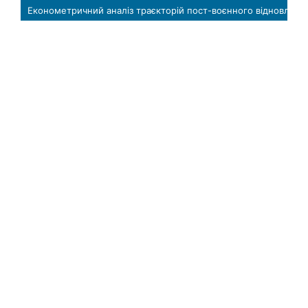
Економетричний аналіз траєкторій пост-воєнного відновлення економіки України на основі досвіду країн Балканського регіону (Хорватія та Боснія і Герцеговина)