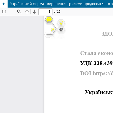
Український формат вирішення трилеми продовольчого 