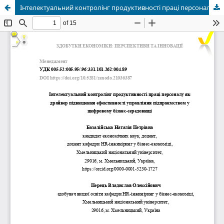
Інтелектуальний контролінг продуктивності праці персоналу як драйвер підвищення ефективності управління підприємством у цифровому бізнес-середовищі