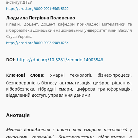
інститут ДТЕУ
https://orcid.org/0000-0001-6563-5320
Людмила Петрівна Половенко
к.пед.н., доцент, доцент кафедри прикладної математики та
кібербезпеки Донецький національний університет імені Василя
Стуса Україна
https://orcid.org/0000-0002-9909-825X
DOI:
https://doi.org/10.5281/zenodo.14003546
Ключові слова:
хмарні технології, бізнес-процеси,
безперервність бізнесу, автоматизація, цифрові рішення,
кібербезпека, гібридні хмари, цифрова трансформація,
віддалений доступ, управління даними
Анотація
Метою дослідження є аналіз ролі хмарних технологій у
сучасному управлінні бізнес-процесами підприємств в