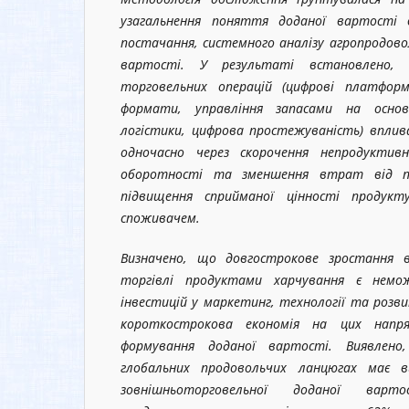
узагальнення поняття доданої вартості
постачання, системного аналізу агропродов
вартості. У результаті встановлено, 
торговельних операцій (цифрові платформ
формати, управління запасами на основ
логістики, цифрова простежуваність) впли
одночасно через скорочення непродуктив
оборотності та зменшення втрат від п
підвищення сприйманої цінності продук
споживачем.
Визначено, що довгострокове зростання 
торгівлі продуктами харчування є немо
інвестицій у маркетинг, технології та розви
короткострокова економія на цих напр
формування доданої вартості. Виявлен
глобальних продовольчих ланцюгах має в
зовнішньоторговельної доданої варт