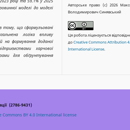
2023 році та 59,1% у 2025
Авторське право (c) 2026 Мак
ровинної моделі до моделі
Володимирович Синявський
в тому, що сформульовані
гальнена логіка впливу
Ця робота ліцензується відповідн
ій на формування доданої
до
Creative Commons Attribution 4
дприємствами харчової
International License
.
рами для обґрунтування
ції (2786-9431)
e Commons BY 4.0 International license