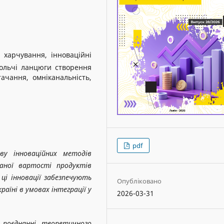
 харчування, інноваційні
вольчі ланцюги створення
тачання, омніканальність,
pdf
у інноваційних методів
аної вартості продуктів
ці інновації забезпечують
Опубліковано
аїні в умовах інтеграції у
2026-03-31
 поєднанні теоретичного