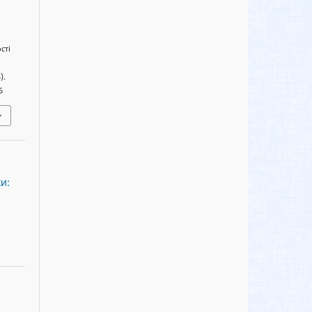
сті
).
6
и: