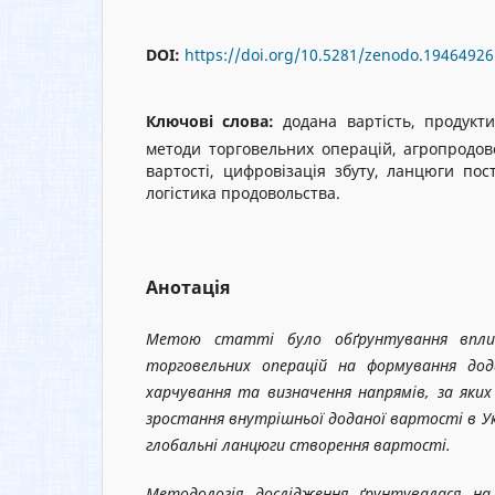
DOI:
https://doi.org/10.5281/zenodo.19464926
Ключові слова:
додана вартість, продукти
методи торговельних операцій, агропродо
вартості, цифровізація збуту, ланцюги пос
логістика продовольства.
Анотація
Метою статті було обґрунтування вплив
торговельних операцій на формування дод
харчування та визначення напрямів, за яких 
зростання внутрішньої доданої вартості в Укр
глобальні ланцюги створення вартості.
Методологія дослідження
ґрунтувалася на