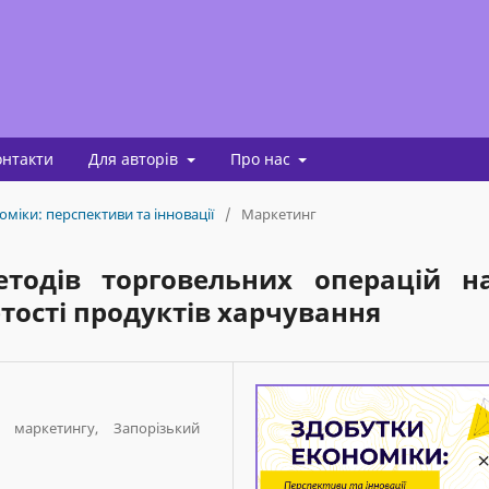
онтакти
Для авторів
Про нас
оміки: перспективи та інновації
/
Маркетинг
етодів торговельних операцій н
тості продуктів харчування
 маркетингу, Запорізький