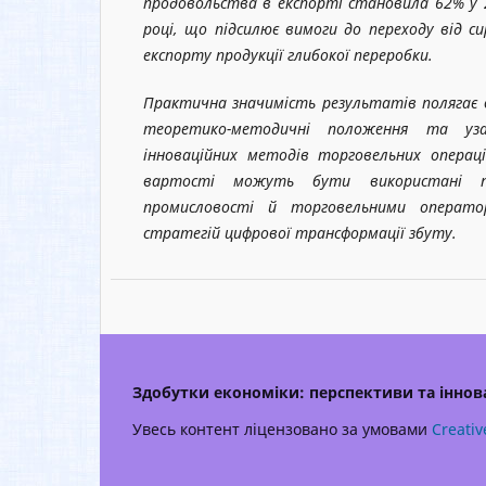
продовольства в експорті становила 62% у 
році, що підсилює вимоги до переходу від си
експорту продукції глибокої переробки.
Практична значимість результатів полягає 
теоретико-методичні положення та уза
інноваційних методів торговельних операц
вартості можуть бути використані пі
промисловості й торговельними операто
стратегій цифрової трансформації збуту.
Здобутки економіки: перспективи та іннова
Увесь контент ліцензовано за умовами
Creativ