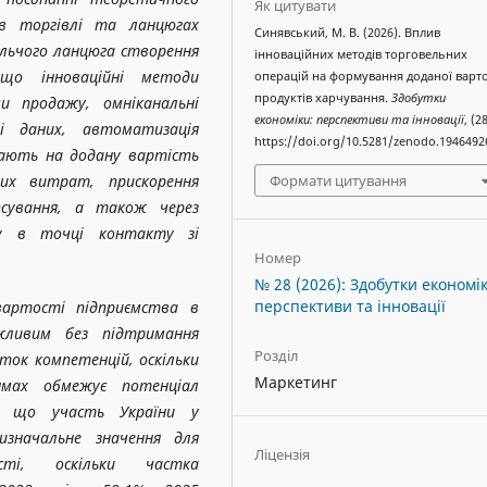
Як цитувати
 в торгівлі та ланцюгах
Синявський, М. В. (2026). Вплив
ольчого ланцюга створення
інноваційних методів торговельних
що інноваційні методи
операцій на формування доданої варто
продуктів харчування.
Здобутки
и продажу, омніканальні
економіки: перспективи та інновації
, (28
і даних, автоматизація
https://doi.org/10.5281/zenodo.1946492
вають на додану вартість
Формати цитування
них витрат, прискорення
сування, а також через
ту в точці контакту зі
Номер
№ 28 (2026): Здобутки економік
перспективи та інновації
вартості підприємства в
жливим без підтримання
Розділ
ток компетенцій, оскільки
Маркетинг
ямах обмежує потенціал
о, що участь України у
изначальне значення для
Ліцензія
ості, оскільки частка