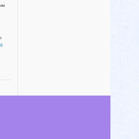
сим
о
.0