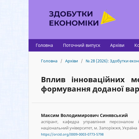
Головна
Поточний випуск
Архіви
К
Головна
/
Архіви
/
№ 28 (2026): Здобутки екон
Вплив інноваційних м
формування доданої вар
Максим Володимирович Синявський
аспірант, кафедра управління персоналом і
національний університет, м. Запоріжжя, Україна
https://orcid.org/0009-0003-0773-5798