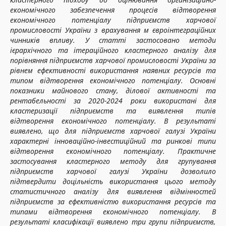
економічного забезпечення процесів відтворення
економічного потенціалу підприємств харчової
промисловості України з врахування
м євроінтеграційних
чинників впливу. У статті застосовано методи
ієрархічного та ітераційного кластерного аналізу для
порівняння підприємств харчової промисловості України за
рівнем ефективності використання наявних ресурсів та
типом відтворення економічного потенціалу. Основні
показники майнового стану, ділової активності та
рентабельності за 2020-2024 роки використані для
кластеризації підприємств та виявлення типів
відтворення економічного потенціалу. В результаті
виявлено, що для підприємств харчової галузі України
характерні інноваційно-інвестиційний та ринкові типи
відтворення економічного потенціалу. Практичне
застосування кластерного методу для групування
підприємств харчової галузі України дозволило
підтвердити доцільність використання цього методу
статистичного аналізу для виявлення
відмінностей
підприємств за ефективністю використання ресурсів та
типами відтворення економічного потенціалу. В
результаті класифікації виявлено три групи підприємств,