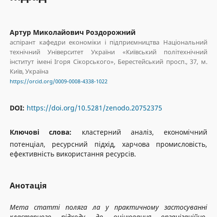
Артур Миколайович Роздорожний
аспірант кафедри економіки і підприємництва Національний
технічний Університет України «Київський політехнічний
інститут імені Ігоря Сікорського», Берестейський просп., 37, м.
Київ, Україна
https://orcid.org/0009-0008-4338-1022
DOI:
https://doi.org/10.5281/zenodo.20752375
Ключові слова:
кластерний аналіз, економічний
потенціал, ресурсний підхід, харчова промисловість,
ефективність використання ресурсів.
Анотація
Мета статті поляга
ла у
практичному застосуванні
кластерного підходу до оцінювання організаційно-