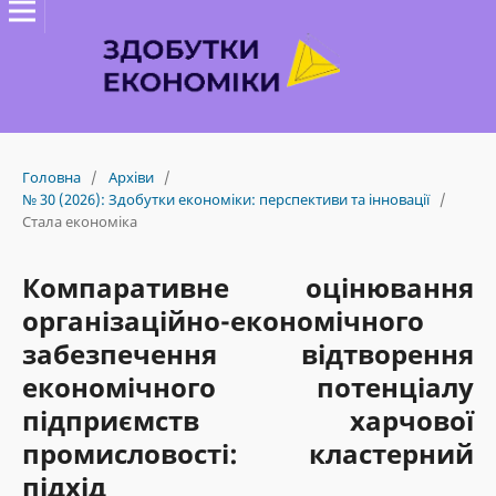
Головна
/
Архіви
/
№ 30 (2026): Здобутки економіки: перспективи та інновації
/
Стала економіка
Компаративне оцінювання
організаційно-економічного
забезпечення відтворення
економічного потенціалу
підприємств харчової
промисловості: кластерний
підхід