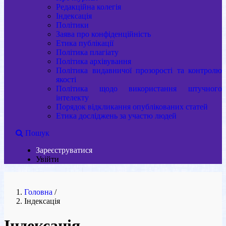
Редакційна колегія
Індексація
Політики
Заява про конфіденційність
Етика публікації
Політика плагіату
Політика архівування
Політика видавничої прозорості та контролю
якості
Політика щодо використання штучного
інтелекту
Порядок відкликання опублікованих статей
Етика досліджень за участю людей
Пошук
Зареєструватися
Увійти
Головна
/
Індексація
Індексація