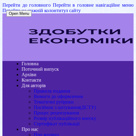
Перейти до головного
Перейти в головне навігаційне меню
Перейти на нижній колонтитул сайту
Open Menu
Головна
Поточний випуск
Архіви
Контакти
Для авторів
Правила подання
Вимоги до оформлення
Тематичні рубрики
Посібник з цитування(ДСТУ)
Процес рецензування
Розмір публікаційного внеску
Сертифікат публікації
Про нас
Про журнал