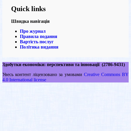
Quick links
Швидка навігація
Про журнал
Правила подання
Вартість послуг
Політика видання
Здобутки економіки: перспективи та інновації (2786-9431)
Увесь контент ліцензовано за умовами
Creative Commons BY
4.0 International license