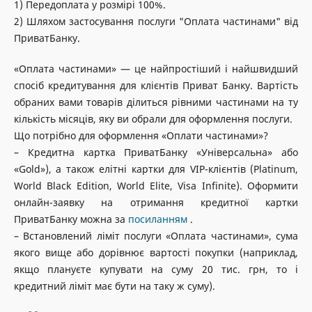
1) Передоплата у розмірі 100%.
2) Шляхом застосування послуги "Оплата частинами" від
ПриватБанку.
«Оплата частинами» — це найпростіший і найшвидший
спосіб кредитування для клієнтів Приват Банку. Вартість
обраних вами товарів ділиться рівними частинами на ту
кількість місяців, яку ви обрали для оформлення послуги.
Що потрібно для оформлення «Оплати частинами»?
– Кредитна картка ПриватБанку «Універсальна» або
«Gold»), а також елітні картки для VIP-клієнтів (Platinum,
World Black Edition, World Elite, Visa Infinite). Оформити
онлайн-заявку на отримання кредитної картки
ПриватБанку можна за
посиланням
.
– Встановлений ліміт послуги «Оплата частинами», сума
якого вище або дорівнює вартості покупки (наприклад,
якщо плануєте купувати на суму 20 тис. грн, то і
кредитний ліміт має бути на таку ж суму).