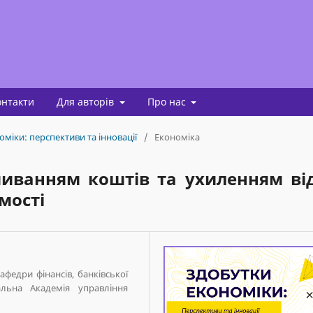
онтакти
Для авторів
Про нас
оміки: перспективи та інновації
/
Економіка
миванням коштів та ухиленням ві
мості
афедри фінансів, банківської
льна Академія управління