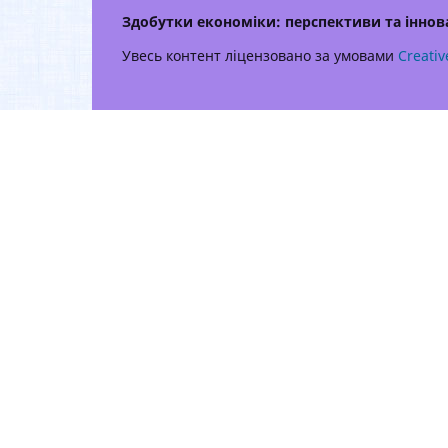
Здобутки економіки: перспективи та іннова
Увесь контент ліцензовано за умовами
Creativ