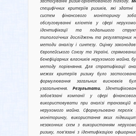
застосуванні ризик-орієнтованого підходу.
М
специфічних критеріїв ризиків, які здатн
систем фінансового моніторингу зоб
обслуговуванні клієнтів у сфері нерухо
ідентифікації та подальшого структ
типологічних досліджень та регуляторних н
методи аналізу і синтезу. Оцінку законода
Європейського Союзу та Україні, спрямован
бенефіціарних власників нерухомого майна, б
методу порівняння. Для стратифікації ан
межах критеріїв ризику було застосован
формулювання загальних висновків б
узагальнення.
Результати.
Ідентифікован
зобов’язані компанії у сфері фінансов
використовувати при аналізі транзакцій в
нерухомого майна. Сформульовано перелік 
моніторингу, використання яких підвищит
незаконних схем з використанням нерухом
ризику, пов'язані з ідентифікацією офшорн