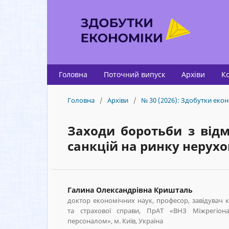
Головна
Поточний випуск
Архіви
К
Головна
/
Архіви
/
№ 30 (2026): Здобутки екон
Заходи боротьби з від
санкцій на ринку нерухо
Галина Олександрівна Кришталь
доктор економічних наук, професор, завідувач к
та страхової справи, ПрАТ «ВНЗ Міжрегіона
персоналом», м. Київ, Україна