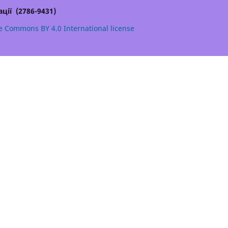
ції (2786-9431)
e Commons BY 4.0 International license