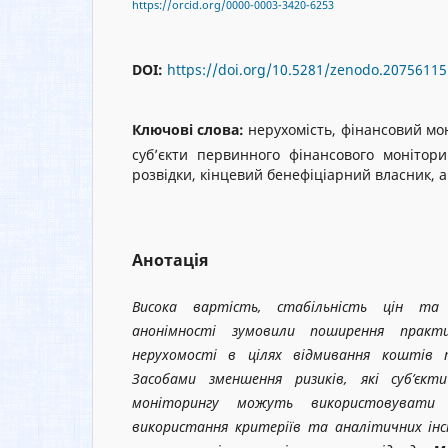
https://orcid.org/0000-0003-3420-6253
DOI:
https://doi.org/10.5281/zenodo.20756115
Ключові слова:
нерухомість, фінансовий мон
суб’єкти первинного фінансового моніторин
розвідки, кінцевий бенефіціарний власник, а
Анотація
Висока вартість, стабільність цін та
анонімності зумовили поширення практ
нерухомості в цілях відмивання коштів т
Засобами зменшення ризиків, які суб’єкт
моніторингу можуть використовувати 
використання критеріїв та аналітичних інс