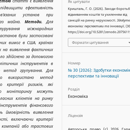
етою
статті є виявлення
Як цитувати
і підвищити ефективність
Кришталь, Г. О. (2026). Заходи боротьб
ов’язаних установ при
відмиванням коштів та ухиленням від
санкцій на ринку нерухомості.
Здобутк
мого майна.
Методи.
Для
економіки: перспективи та інновації
, (30
урування міжнародних
https://doi.org/10.5281/zenodo.2075611
астанов були застосовані
Формати цитування
вчих вимог в США, країнах
их на виявлення фактичних
уло здійснено за допомогою
Номер
алітичних інструментів в
№ 30 (2026): Здобутки економік
о метод групування. Для
перспективи та інновації
уло використано метод
о критерії ризиків, які
Розділ
ого моніторингу можуть
Економіка
ласних клієнтів на ринку
інструментів фінансового
ь ймовірність виявлення
Ліцензія
ості, включаючи критерії
их компаній або трастових
Авторське право (c) 2026 Гал