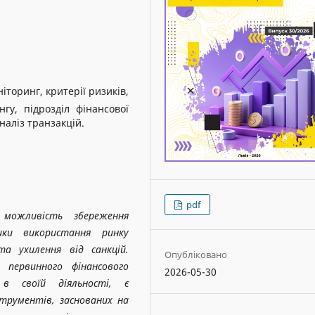
іторинг, критерії ризиків,
гу, підрозділ фінансової
наліз транзакцій.
pdf
 можливість збереження
ики використання ринку
а ухилення від санкцій.
Опубліковано
и первинного фінансового
2026-05-30
в своїй діяльності, є
трументів, заснованих на