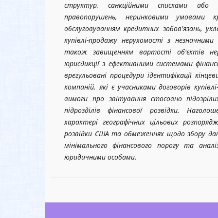
структур, санкційними списками або р
правопорушень, неринковими умовами к
обслуговуванням кредитних зобов'язань, укл
купівлі-продажу нерухомості з незначними
також завищенням вартості об'єктів не
юрисдикції з ефективними системами фінан
врегульовані процедури ідентифікації кінцев
компаній, які є учасниками договорів купівл
вимоги про звітування стосовно підозріли
підрозділів фінансової розвідки. Нагол
характері географічних цільових розпорядж
розвідки США та обмеженнях щодо збору дан
мінімального фінансового порогу та анал
юридичними особами.