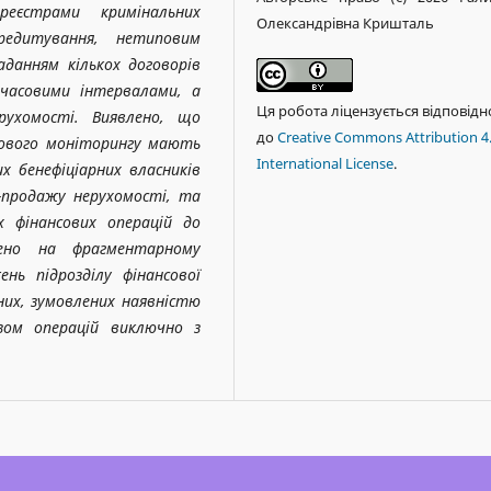
еєстрами кримінальних
Олександрівна Кришталь
редитування, нетиповим
аданням кількох договорів
 часовими інтервалами, а
Ця робота ліцензується відповідн
рухомості. Виявлено, що
до
Creative Commons Attribution 4
сового моніторингу мають
International License
.
их бенефіціарних власників
і-продажу нерухомості, та
х фінансових операцій до
ошено на фрагментарному
ень підрозділу фінансової
их, зумовлених наявністю
ізом операцій виключно з