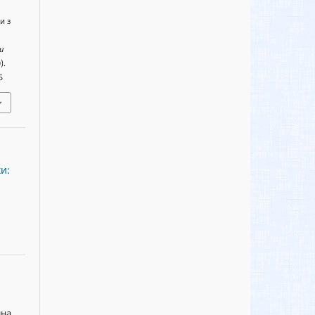
и з
и
).
5
и:
ина