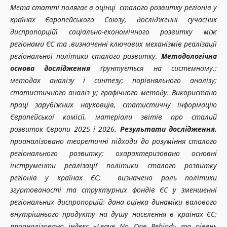
Мета статті полягає в оцінці сталого розвитку регіонів у
країнах Європейського Союзу, дослідженні сучасних
диспропорційї соціально-економічного розвитку між
регіонами ЄС та .визначенні ключових механізмів реалізації
регіональної політики сталого розвитку.
Методологічна
основа дослідження
ґрунтується на системному.;
методах аналізу і синтезу; порівняльного аналізу;
статистичного аналіз у; графічного методу. Використано
праці зарубіжних науковців, статистичну інформацію
Європейської комісії, матеріали звітів про сталий
розвиток Європи 2025 і 2026.
Результати дослідження.
проаналізовано теоретичні підходи до розуміння сталого
регіонального розвитку; охарактеризовано основні
інструменти реалізації політики сталого розвитку
регіонів у країнах ЄС; визначено роль політики
згуртованості та структурних фондів ЄС у зменшенні
регіональних диспропорцій; дана оцінка динаміки валового
внутрішнього продукту на душу населення в країнах ЄС;
проаналізовано індекс «Leave No One Behind» та рівень