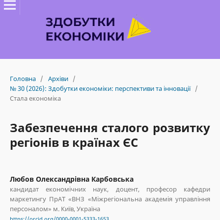
Головна
/
Архіви
/
№ 30 (2026): Здобутки економіки: перспективи та інновації
/
Стала економіка
Забезпечення сталого розвитку
регіонів в країнах ЄС
Любов Олександрівна Карбовська
кандидат економічних наук, доцент, професор кафедри
маркетингу ПрАТ «ВНЗ «Міжрегіональна академія управління
персоналом» м. Київ, Україна
https://orcid.org/0000-0001-5333-1653