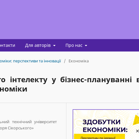
онтакти
Для авторів
Про нас
оміки: перспективи та інновації
/
Економіка
о інтелекту у бізнес-плануванні 
ономіки
ьний технічний університет
горя Сікорського»