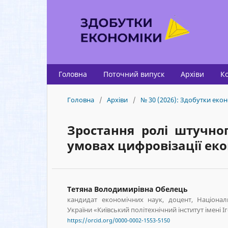
Головна
Поточний випуск
Архіви
К
Головна
/
Архіви
/
№ 30 (2026): Здобутки екон
Зростання ролі штучног
умовах цифровізації ек
Тетяна Володимирівна Обелець
кандидат економічних наук, доцент, Націонал
України «Київський політехнічний інститут імені І
https://orcid.org/0000-0002-1553-5150