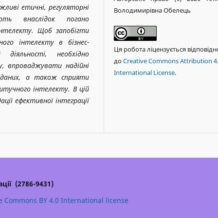
жливі етичні, регуляторні
Володимирівна Обелець
ть внаслідок погано
інтелекту.
Щоб запобігти
ого інтелекту в бізнес-
Ця робота ліцензується відповідн
й діяльності, необхідно
до
Creative Commons Attribution 4
у, впроваджувати надійні
International License
.
 даних, а також сприяти
тучного інтелекту. В цій
ації
ефективної інтеграції
ції (2786-9431)
e Commons BY 4.0 International license