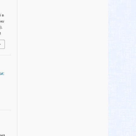
і в
тки
).
1
и:
яна