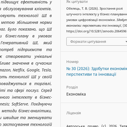
Як цитувати
підвищує ефективність у
 обслуговування клієнтів.
Обелець, Т. В. (2026). Зростання ролі
штучного інтелекту у бізнес-плануванн
товують технології ШІ в
умовах цифровізації економіки.
Здобу
з метою збільшення норми
економіки: перспективи та інновації
, (30
аг. Було показано, що ШІ
https://doi.org/10.5281/zenodo.2064596
и бізнес-плану в умовах
Формати цитування
. Генеративний ШІ, який
потреб підприємств та
ож створювати унікальні
Номер
бливе значення в сучасних
№ 30 (2026): Здобутки економік
mazon
,
Netflix
,
Google
,
Tesla
,
перспективи та інновації
ть технології ШІ у своїй
роваджується в торгівлі,
Розділ
іті та сфері послуг. Серед
Економіка
ного інтелекту в бізнес-
nesis
;
SoftServe
. Поєднуючи
 методи бізнес-аналітики,
Ліцензія
яти швидше та зменшувати
о застосування технологій
Авторське право (c) 2026 Тет