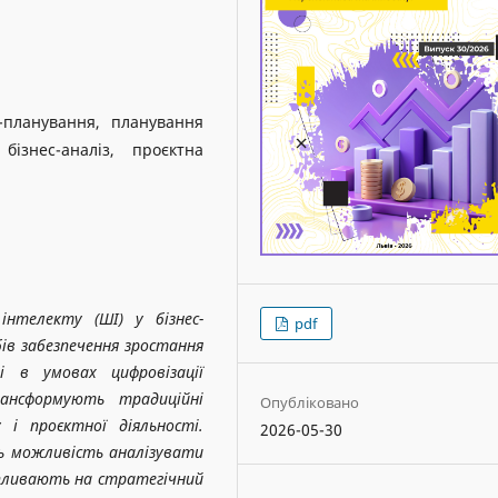
с-планування, планування
бізнес-аналіз, проєктна
нтелекту (ШІ) у бізнес-
pdf
ів забезпечення зростання
ті в умовах цифровізації
рансформують традиційні
Опубліковано
у і проєктної діяльності.
2026-05-30
ь можливість аналізувати
впливають на стратегічний