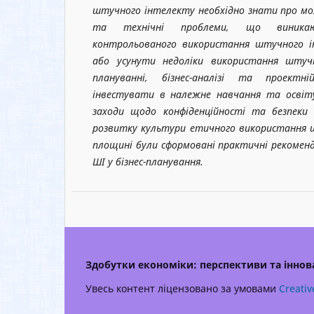
штучного інтелекту необхідно знати про мо
та технічні проблеми, що виникаю
контрольованого використання штучного 
або усунути недоліки використання штучн
плануванні, бізнес-аналізі та проектні
інвестувати в належне навчання та освіт
заходи щодо конфіденційності та безпеки
розвитку культури етичного використання ш
площині були сформовані практичні рекоменд
ШІ у бізнес-планування.
Здобутки економіки: перспективи та іннова
Увесь контент ліцензовано за умовами
Creativ