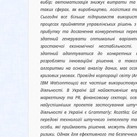
вибір; автоматизація знижує витрати та 
таких сферах, як виробництво, логістика та
Сьогодні все більше підприємств викорис
процесах прийняття управлінських рішень 
прибутку та досягнення конкурентних перев
здатний генерувати оптимальні варіант
зростаючої економічної нестабільності
здатний адаптуватися до конкретних 
розробляти інноваційні рішення, а так
алгоритми на основі аналізу даних, має осо
кризових умовах. Провідні корпорації світу (
A
IBM
Watson
тощо) все частіше використовую
діяльності. В Україні ШІ найактивніше вп
маркетингу та
PR
, фінансовому секторі, осв
найуспішніших проектів застосування штуч
діяльності в Україні є
Grammarly
;
Rozetka
;
Ge
передові технології штучного інтелекту та
особи, які приймають рішення, можуть ді
ризики. Однак для ефективного та безпечног