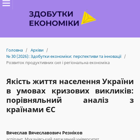
Головна
/
Архіви
/
№ 30 (2026): Здобутки економіки: перспективи та інновації
/
Розвиток продуктивних сил і регіональна економіка
Якість життя населення України
в умовах кризових викликів:
порівняльний аналіз з
країнами ЄС
Вячеслав Вячеславович Резніков
аспірант, Мукачівський державний університет