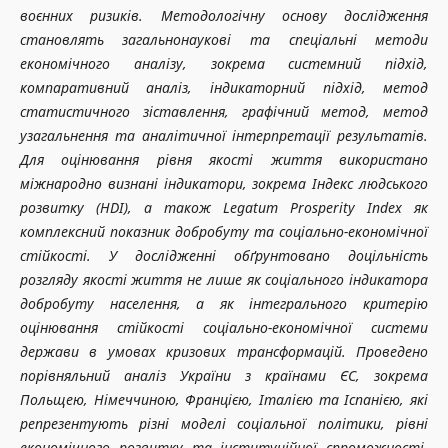
воєнних ризиків. Методологічну основу дослідження
становлять загальнонаукові та спеціальні методи
економічного аналізу, зокрема системний підхід,
компаративний аналіз, індикаторний підхід, метод
статистичного зіставлення, графічний метод, метод
узагальнення та аналітичної інтерпретації результатів.
Для оцінювання рівня якості життя використано
міжнародно визнані індикатори, зокрема Індекс людського
розвитку (HDI), а також Legatum Prosperity Index як
комплексний показник добробуту та соціально-економічної
стійкості. У дослідженні обґрунтовано доцільність
розгляду якості життя не лише як соціального індикатора
добробуту населення, а як інтегрального критерію
оцінювання стійкості соціально-економічної системи
держави в умовах кризових трансформацій. Проведено
порівняльний аналіз України з країнами ЄС, зокрема
Польщею, Німеччиною, Францією, Італією та Іспанією, які
репрезентують різні моделі соціальної політики, рівні
економічного розвитку та інституційної спроможності.