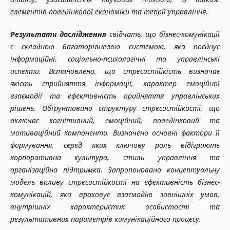
елементів поведінкової економіки та теорії управління.
Результати дослідження
свідчать, що бізнес-комунікації
є складною багаторівневою системою, яка поєднує
інформаційні, соціально-психологічні та управлінські
аспекти. Встановлено, що стресостійкість визначає
якість сприйняття інформації, характер емоційної
взаємодії та ефективність прийняття управлінських
рішень. Обґрунтовано структуру стресостійкості, що
включає когнітивний, емоційний, поведінковий та
мотиваційний компоненти. Визначено основні фактори її
формування, серед яких ключову роль відіграють
корпоративна культура, стиль управління та
організаційна підтримка. Запропоновано концептуальну
модель впливу стресостійкості на ефективність бізнес-
комунікацій, яка враховує взаємодію зовнішніх умов,
внутрішніх характеристик особистості та
результативних параметрів комунікаційного процесу.