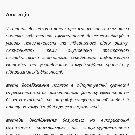
Анотація
У статті досліджено роль стресостійкості як ключового
чинника забезпечення ефективності бізнес-комунікацій в
умовах невизначеності та підвищеного рівня ризику.
Актуальність теми обумовлена зростаючою
нестабільністю зовнішнього середовища, цифровізацією
економіки та ускладненням комунікаційних процесів у
підприємницькій діяльності.
Мета дослідження
полягає в обґрунтуванні сутності
стресостійкості як визначального фактору ефективності
бізнес-комунікацій та розробці концептуальної моделі її
впливу на комунікаційні процеси в організації.
Методи дослідження
базуються на використанні
системного, порівняльного та структурно-логічного
аналізу, узагальнення наукових підходів, а також