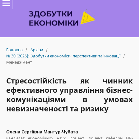
Головна
/
Архіви
/
№ 30 (2026): Здобутки економіки: перспективи та інновації
/
Менеджмент
Стресостійкість як чинник
ефективного управління бізнес-
комунікаціями в умовах
невизначеності та ризику
Олена Сергіївна Мантур-Чубата
кандидат економічних наук, доцент, доцент кафедри HR-