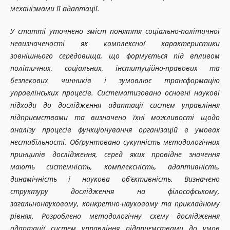
механізмами її адаптації.
У статті уточнено зміст поняття соціально-політичної
невизначеності як комплексної характеристики
зовнішнього середовища, що формується під впливом
політичних, соціальних, інституційно-правових та
безпекових чинників і зумовлює трансформацію
управлінських процесів. Систематизовано основні наукові
підходи до дослідження адаптації систем управління
підприємствами та визначено їхні можливості щодо
аналізу процесів функціонування організацій в умовах
нестабільності. Обґрунтовано сукупність методологічних
принципів дослідження, серед яких провідне значення
мають системність, комплексність, адаптивність,
динамічність і наукова об’єктивність. Визначено
структуру дослідження на філософському,
загальнонауковому, конкретно-науковому та прикладному
рівнях. Розроблено методологічну схему дослідження
адаптації систем управління підприємствами до умов