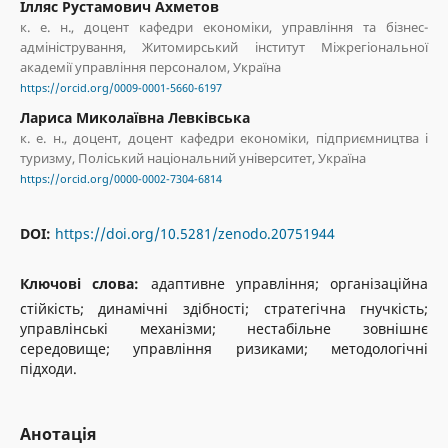
Ілляс Рустамович Ахметов
к. е. н., доцент кафедри економіки, управління та бізнес-
адміністрування, Житомирський інститут Міжрегіональної
академії управління персоналом, Україна
https://orcid.org/0009-0001-5660-6197
Лариса Миколаївна Левківська
к. е. н., доцент, доцент кафедри економіки, підприємництва і
туризму, Поліський національний університет, Україна
https://orcid.org/0000-0002-7304-6814
DOI:
https://doi.org/10.5281/zenodo.20751944
Ключові слова:
адаптивне управління; організаційна
стійкість; динамічні здібності; стратегічна гнучкість;
управлінські механізми; нестабільне зовнішнє
середовище; управління ризиками; методологічні
підходи.
Анотація