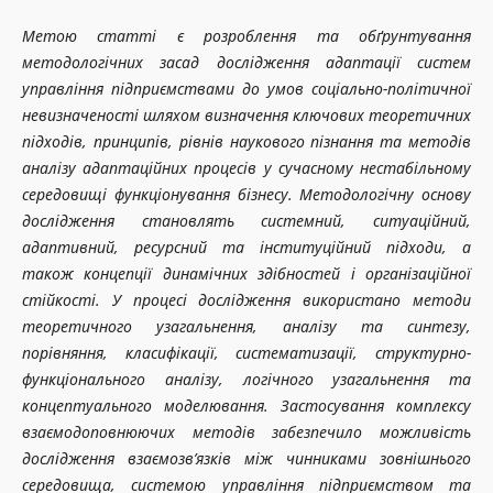
Метою статті є розроблення та обґрунтування
методологічних засад дослідження адаптації систем
управління підприємствами до умов соціально-політичної
невизначеності шляхом визначення ключових теоретичних
підходів, принципів, рівнів наукового пізнання та методів
аналізу адаптаційних процесів у сучасному нестабільному
середовищі функціонування бізнесу. Методологічну основу
дослідження становлять системний, ситуаційний,
адаптивний, ресурсний та інституційний підходи, а
також концепції динамічних здібностей і організаційної
стійкості. У процесі дослідження використано методи
теоретичного узагальнення, аналізу та синтезу,
порівняння, класифікації, систематизації, структурно-
функціонального аналізу, логічного узагальнення та
концептуального моделювання. Застосування комплексу
взаємодоповнюючих методів забезпечило можливість
дослідження взаємозв’язків між чинниками зовнішнього
середовища, системою управління підприємством та