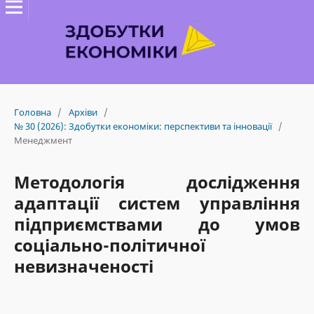
Головна
/
Архіви
/
№ 30 (2026): Здобутки економіки: перспективи та інновації
/
Менеджмент
Методологія дослідження
адаптації систем управління
підприємствами до умов
соціально-політичної
невизначеності