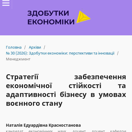
Головна
/
Архіви
/
№ 30 (2026): Здобутки економіки: перспективи та інновації
/
Менеджмент
Стратегії забезпечення
економічної стійкості та
адаптивності бізнесу в умовах
воєнного стану
Наталія Едуардівна Красностанова
кандидат економічних наук, доцент, доцент кафедри