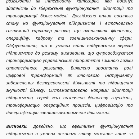
розглядати як інтегровану категорію, яка поєднує
здатність до збереження функціонування, адаптації та
трансформації бізнес-моделі. Досліджено вплив воєнного
стану на функціонування підприємств і встановлено
системний характер ризиків, що охоплюють фінансову,
операційну, кадрову та зовнішньоекономічну сфери.
Обґрунтовано, що в умовах війни відбувається перехід
підприємств до режиму виживання, що супроводжується
трансформацією управлінських пріоритетів і зміною логіки
стратегічного розвитку. Виявлено зростання ролі
цифрової трансформації як ключового інструменту
забезпечення безперервності діяльності та підвищення
гнучкості бізнесу. Систематизовано напрями адаптації
підприємств, серед яких визначено фінансову гнучкість,
трансформацію операційних процесів, цифровізацію та
диверсифікацію зовнішньоекономічної діяльності.
Висновки.
Доведено, що ефективне функціонування
підприємств в умовах воєнного стану можливе лише за