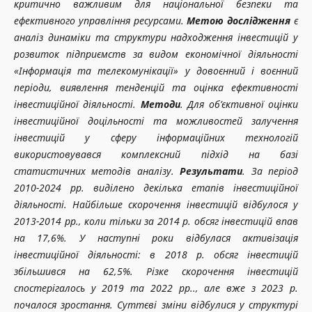
критично важливим для національної безпеки та
ефективного управління ресурсами.
Метою дослідження
є
аналіз динаміки та структури надходження інвестицій у
розвиток підприємств за видом економічної діяльності
«Інформація та телекомунікації» у довоєнний і воєнний
періоди, виявлення тенденцій та оцінка ефективності
інвестиційної діяльності.
Методи
. Для об’єктивної оцінки
інвестиційної доцільності та можливостей залучення
інвестицій у сферу інформаційних технологій
використовувався комплексний підхід на базі
статистичних методів аналізу.
Результати
. За період
2010-2024 рр. виділено декілька етапів інвестиційної
діяльності. Найбільше скорочення інвестицій відбулося у
2013-2014 рр., коли тільки за 2014 р. обсяг інвестицій впав
на 17,6%. У наступні роки відбулася активізація
інвестиційної діяльності: в 2018 р. обсяг інвестицій
збільшився на 62,5%. Різке скорочення інвестицій
спостерігалось у 2019 та 2022 рр.., але вже з 2023 р.
почалося зростання. Суттєві зміни відбулися у структурі