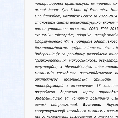
чотиришарової архітектури; емпіричний ана
основі даних Kyiv School of Economics, Нац
Опендатабот, Razumkov Centre за 2022–2024
становить синтез неоінституційної економіч
рамки управління ризиками COSO ERM 2017
економіки (absorptive, adaptive, transformativ
Сформульовано п'ять принципів адаптивного 
багатовимірність, цифрова інтенсивність, і
диференціація за розміром; розроблено тип
(фізико-операційні, макрофінансові, регуляторн
репутаційні) з ідентифікацією індикаторі
механізмів каскадного взаємопідсилення;
архітектуру (поглинальна стійкість, 
трансформація) з визначенням 16 ключов
розроблено дорожню карту впровадж
диференціацією за чотирма розмірами бізне
великі підприємства).
Висновки.
Наук
концептуалізації каскадного механізму взаєм
та обґрунтуванні цифровізації фінансової ф