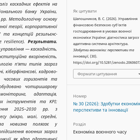
ліз каскадних ефектів на
Як цитувати
іонального банку України,
 рр. Методологічну основу
Шапошников, В. С. (2026). Управління
фінансовою безпекою суб’єктів
ної теорії, корпоративної
господарювання в умовах воєнної
 та концепцій резильєнс-
економіки України: діагностика загроз 
e resilience).
Результати.
адаптивна системна архітектура.
управління — каскадність,
Здобутки економіки: перспективи та
нституційна вкоріненість,
інновації
, (30).
https://doi.org/10.5281/zenodo.2060607
ологію п'яти типів загроз
і, кіберфінансові, кадрово-
Формати цитування
в, часових горизонтів та
 побудовано чотиришарову
моніторинг, адаптація,
Номер
их інструментів та KPI;
№ 30 (2026): Здобутки економік
ення 2025–2030 рр. з
перспективи та інновації
су (мікро, малі, середні,
ова новизна полягає у
Розділ
опідсилення воєнних загроз
Економіка воєнного часу
ункції як ядра адаптивної