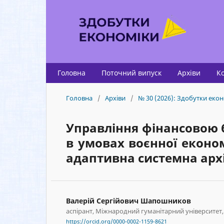
Головна
Поточний випуск
Архіви
К
Головна
/
Архіви
/
№ 30 (2026): Здобутки екон
Управління фінансовою 
в умовах воєнної економ
адаптивна системна арх
Валерій Сергійович Шапошников
аспірант, Міжнародний гуманітарний університет,
https://orcid.org/0000-0002-1159-8621