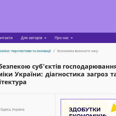
онтакти
Для авторів
Про нас
оміки: перспективи та інновації
/
Економіка воєнного часу
безпекою суб'єктів господарюванн
іки України: діагностика загроз т
ітектура
 Одеса, Україна