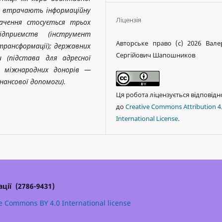
и втрачають інформаційну
Ліцензія
начення стосується трьох
ідприємств (інструмент
Авторське право (c) 2026 Вале
трансформації); державних
Сергійович Шапошников
и (підстава для адресної
); міжнародних донорів —
фінансової допомоги).
Ця робота ліцензується відповідн
до
Creative Commons Attribution 4
International License
.
ції (2786-9431)
e Commons BY 4.0 International license