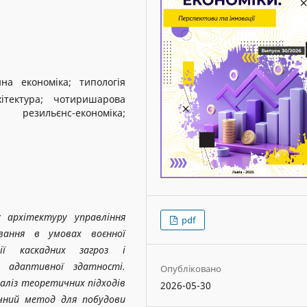
на економіка; типологія
хітектура; чотиришарова
езильєнс-економіка;
 архітектуру управління
pdf
ювання в умовах воєнної
ії каскадних загроз і
ра адаптивної здатності.
Опубліковано
аліз теоретичних підходів
2026-05-30
ичний метод для побудови