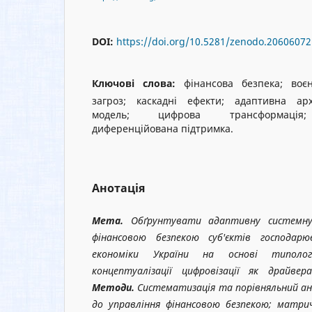
DOI:
https://doi.org/10.5281/zenodo.20606072
Ключові слова:
фінансова безпека; воєн
загроз; каскадні ефекти; адаптивна ар
модель; цифрова трансформація; р
диференційована підтримка.
Анотація
Мета.
Обґрунтувати адаптивну системну
фінансовою безпекою суб'єктів господар
економіки України на основі типолог
концептуалізації цифровізації як драйве
Методи.
Систематизація та порівняльний ан
до управління фінансовою безпекою; матр