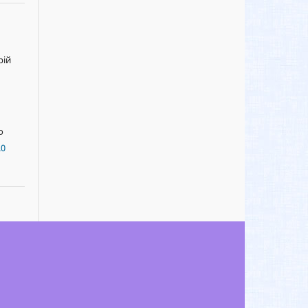
рій
о
.0