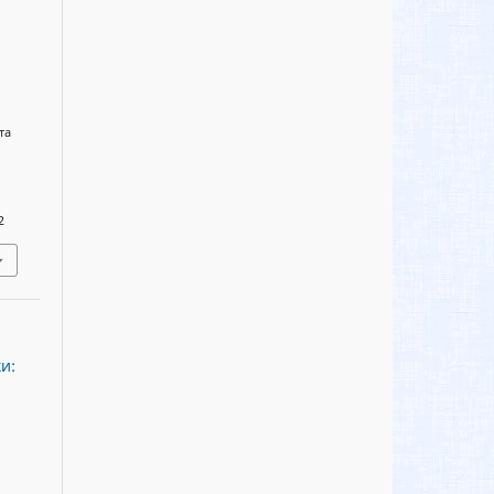
та
2
и: