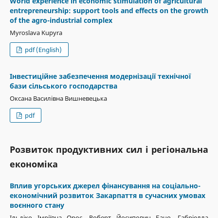
World experience in economic stimulation of agricultural
entrepreneurship: support tools and effects on the growth
of the agro-industrial complex
Myroslava Kupyra
pdf (English)
Інвестиційне забезпечення модернізації технічної
бази сільського господарства
Оксана Василівна Вишневецька
pdf
Розвиток продуктивних сил і регіональна
економіка
Вплив угорських джерел фінансування на соціально-
економічний розвиток Закарпаття в сучасних умовах
воєнного стану
Ільдіко Імріївна Орос, Роберт Йосипович Бачо, Габріелла