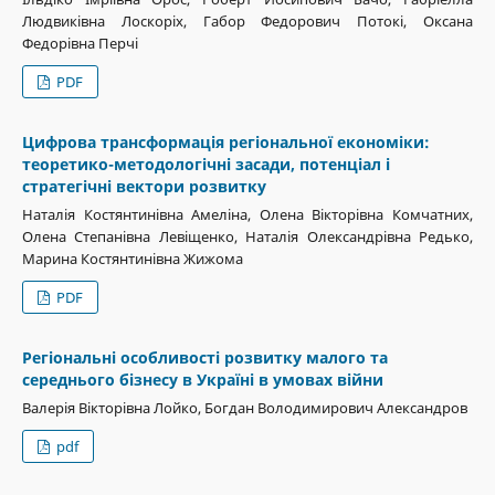
Людвиківна Лоскоріх, Габор Федорович Потокі, Оксана
Федорівна Перчі
PDF
Цифрова трансформація регіональної економіки:
теоретико-методологічні засади, потенціал і
стратегічні вектори розвитку
Наталія Костянтинівна Амеліна, Олена Вікторівна Комчатних,
Олена Степанівна Левіщенко, Наталія Олександрівна Редько,
Марина Костянтинівна Жижома
PDF
Регіональні особливості розвитку малого та
середнього бізнесу в Україні в умовах війни
Валерія Вікторівна Лойко, Богдан Володимирович Александров
pdf