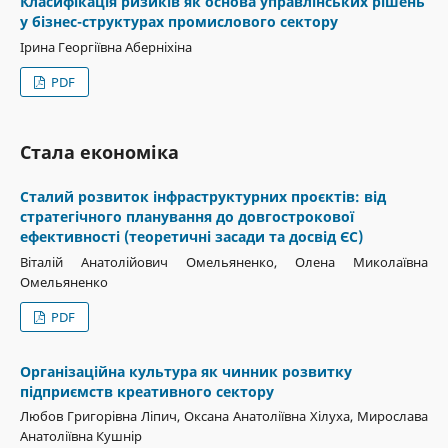
Класифікація ризиків як основа управлінських рішень
у бізнес-структурах промислового сектору
Ірина Георгіївна Аберніхіна
PDF
Стала економіка
Сталий розвиток інфраструктурних проєктів: від
стратегічного планування до довгострокової
ефективності (теоретичні засади та досвід ЄС)
Віталій Анатолійович Омельяненко, Олена Миколаївна
Омельяненко
PDF
Організаційна культура як чинник розвитку
підприємств креативного сектору
Любов Григорівна Ліпич, Оксана Анатоліївна Хілуха, Мирослава
Анатоліївна Кушнір